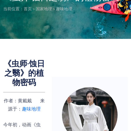
当前位置：
首页
>
国家地理
>
趣味地理
《虫师·蚀日
之翳》的植
物密码
作者：黄戴戴 来
源于：
趣味地理
今年初，动画《虫