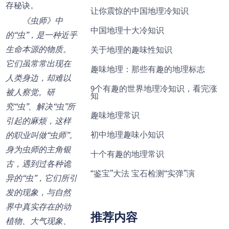
存秘诀。
让你震惊的中国地理冷知识
《虫师》中
中国地理十大冷知识
的“虫”，是一种近乎
生命本源的物质。
关于地理的趣味性知识
它们虽常常出现在
趣味地理：那些有趣的地理标志
人类身边，却难以
9个有趣的世界地理冷知识，看完涨
被人察觉。研
知
究“虫”、解决“虫”所
趣味地理常识
引起的麻烦，这样
初中地理趣味小知识
的职业叫做“虫师”。
身为虫师的主角银
十个有趣的地理常识
古，遇到过各种诡
“鉴宝”大法 宝石检测“实弹”演
异的“虫”，它们所引
发的现象，与自然
界中真实存在的动
推荐内容
植物、大气现象、