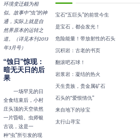
环境变迁颇为相
似。故事中“虫”的神
宝石“五巨头”的前世今生
通，实际上就是自
是宝石，都会发光！
然界原本的运转之
危险能量！带放射性的石头
道。（详见本刊2013
年3月号）
沉积岩：古老的书页
“蚀日”惊现：
翻滚吧石球！
暗无天日的后
岩浆岩：凝结的热火
果
天生贵族，贵金属矿石
一场罕见的日
石头的“爱恨情仇”
全食结束后，小村
庄头顶的天空依然
来自地下的珍宝
一片昏暗。虫师银
太行山寻宝
古说，这是一
种“虫”所引发的现