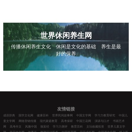
世界休闲养生网
传播休闲养生文化 休闲是文化的基础 养生是最
好的保养
友情链接
成语辞典
国学文化网
健康百科
世界民间故事网
中国文学网
学习力教育研究
中国儿
童文学网
网络营销传播
现代家庭教育
高考保研
中国兰花网
演讲与口才
书画艺术
网
高考作文
风雅中国
致富经
学习力测评
教育百科
文玩收藏投资
世界儿童文学