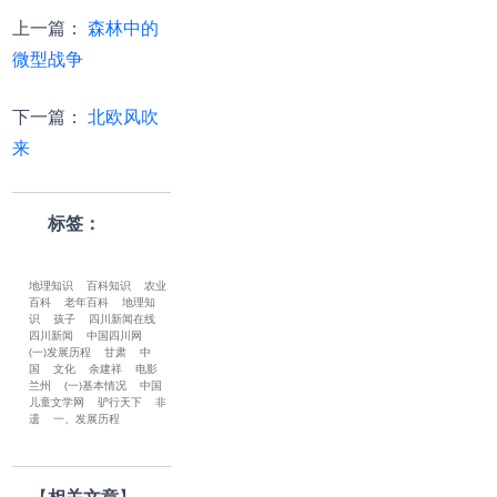
上一篇
：
森林中的
微型战争
下一篇
：
北欧风吹
来
标签：
地理知识
百科知识
农业
百科
老年百科
地理知
识
孩子
四川新闻在线
四川新闻
中国四川网
(一)发展历程
甘肃
中
国
文化
余建祥
电影
兰州
(一)基本情况
中国
儿童文学网
驴行天下
非
遗
一、发展历程