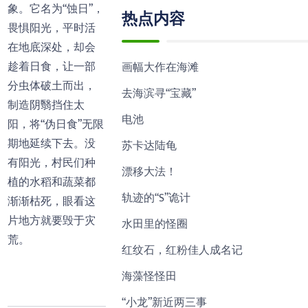
象。它名为“蚀日”，
热点内容
畏惧阳光，平时活
在地底深处，却会
趁着日食，让一部
画幅大作在海滩
分虫体破土而出，
去海滨寻“宝藏”
制造阴翳挡住太
电池
阳，将“伪日食”无限
期地延续下去。没
苏卡达陆龟
有阳光，村民们种
漂移大法！
植的水稻和蔬菜都
轨迹的“S”诡计
渐渐枯死，眼看这
片地方就要毁于灾
水田里的怪圈
荒。
红纹石，红粉佳人成名记
海藻怪怪田
“小龙”新近两三事