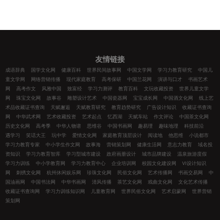
友情链接
成语辞典
国学文化网
健康百科
世界民间故事网
中国文学网
学习力教育研究
中国儿
童文学网
网络营销传播
现代家庭教育
高考保研
中国兰花网
演讲与口才
书画艺术
网
高考作文
风雅中国
致富经
学习力测评
教育百科
文玩收藏投资
世界儿童文学
网
珠宝文化网
故事谷
雕塑设计艺术
中国瓷器网
宝宝成长网
中国酒文化网
线上艺
术品收藏证书查询
天赋邂逅
天赋教育研究
教育趋势研究
广告设计知识
收藏证书查询
网
中华武术网
艺术收藏投资
艺术起点
忆西湖
天赋车站
作文评论
中国茶文化网
历史文化网
高考季
中华人物谱
思维谷
中国书画网
趣易理
趣味地理
科技前沿
遇学习
笑话大王
玩中学
爱情文化网
家庭教育顶层设计
阅读地
他思维
小说都市
学习力教育专家
中小学生作文网
故事海
营销策划网
健康生活网
意志力教育
域名投
资知识
学习力教育智库
学习型城市建设
政府画册设计
城市品牌建设
温泉旅游度假
学习力训练
中小学教育网
学习力教育中心
企业培训网
校园文化建设网
VI设计知识
网
刺绣文化网
杭州休闲娱乐网
珍珠文化网
民俗文化网
艺术传播网
书画交易网
中
国油画网
中国书法网
中华书画网
清风传播
茶艺文化网
戏曲文化网
文化艺术传播
收藏证书查询网
学习力训练知识网
儿童教育网
世界民俗文化网
艺术启蒙网
世界营销
策划网