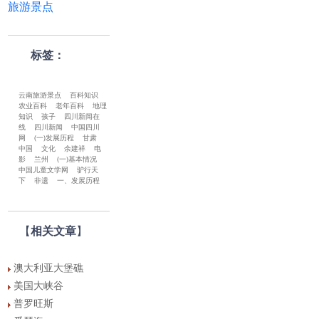
旅游景点
标签：
云南旅游景点
百科知识
农业百科
老年百科
地理
知识
孩子
四川新闻在
线
四川新闻
中国四川
网
(一)发展历程
甘肃
中国
文化
余建祥
电
影
兰州
(一)基本情况
中国儿童文学网
驴行天
下
非遗
一、发展历程
【
相关文章
】
澳大利亚大堡礁
美国大峡谷
普罗旺斯