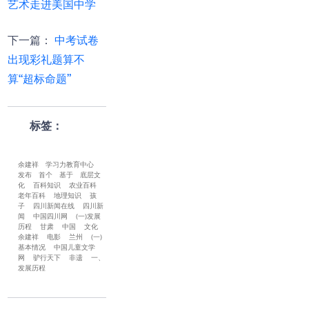
艺术走进美国中学
下一篇
：
中考试卷
出现彩礼题算不
算“超标命题”
标签：
余建祥
学习力教育中心
发布
首个
基于
底层文
化
百科知识
农业百科
老年百科
地理知识
孩
子
四川新闻在线
四川新
闻
中国四川网
(一)发展
历程
甘肃
中国
文化
余建祥
电影
兰州
(一)
基本情况
中国儿童文学
网
驴行天下
非遗
一、
发展历程