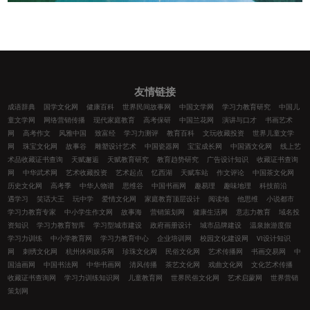
友情链接
成语辞典
国学文化网
健康百科
世界民间故事网
中国文学网
学习力教育研究
中国儿
童文学网
网络营销传播
现代家庭教育
高考保研
中国兰花网
演讲与口才
书画艺术
网
高考作文
风雅中国
致富经
学习力测评
教育百科
文玩收藏投资
世界儿童文学
网
珠宝文化网
故事谷
雕塑设计艺术
中国瓷器网
宝宝成长网
中国酒文化网
线上艺
术品收藏证书查询
天赋邂逅
天赋教育研究
教育趋势研究
广告设计知识
收藏证书查询
网
中华武术网
艺术收藏投资
艺术起点
忆西湖
天赋车站
作文评论
中国茶文化网
历史文化网
高考季
中华人物谱
思维谷
中国书画网
趣易理
趣味地理
科技前沿
遇学习
笑话大王
玩中学
爱情文化网
家庭教育顶层设计
阅读地
他思维
小说都市
学习力教育专家
中小学生作文网
故事海
营销策划网
健康生活网
意志力教育
域名投
资知识
学习力教育智库
学习型城市建设
政府画册设计
城市品牌建设
温泉旅游度假
学习力训练
中小学教育网
学习力教育中心
企业培训网
校园文化建设网
VI设计知识
网
刺绣文化网
杭州休闲娱乐网
珍珠文化网
民俗文化网
艺术传播网
书画交易网
中
国油画网
中国书法网
中华书画网
清风传播
茶艺文化网
戏曲文化网
文化艺术传播
收藏证书查询网
学习力训练知识网
儿童教育网
世界民俗文化网
艺术启蒙网
世界营销
策划网