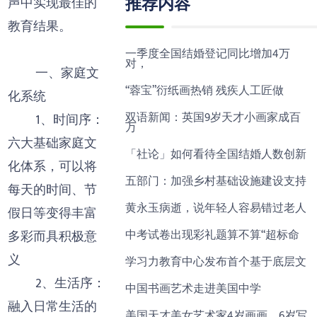
推荐内容
声中实现最佳的
教育结果。
一季度全国结婚登记同比增加4万
对，
一、家庭文
“蓉宝”衍纸画热销 残疾人工匠做
化系统
双语新闻：英国9岁天才小画家成百
1、时间序：
万
六大基础家庭文
「社论」如何看待全国结婚人数创新
化体系，可以将
五部门：加强乡村基础设施建设支持
每天的时间、节
黄永玉病逝，说年轻人容易错过老人
假日等变得丰富
中考试卷出现彩礼题算不算“超标命
多彩而具积极意
义
学习力教育中心发布首个基于底层文
2、生活序：
中国书画艺术走进美国中学
融入日常生活的
美国天才美女艺术家4岁画画，6岁写