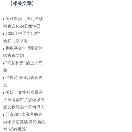
【
相关文章
】
阿旺晋美：推动民族
特色文化的多元转变
2025年中国文化馆年
会在北京举办
到数字文学博物馆体
味古都文韵
“诗意长安” 的正大气
象
经典诗词何以青春焕
发
英媒：文物被盗暴露
大英博物馆荒谬做派 拒
还文物理由十分侮辱人
已参加15次高考的唐
尚珺决定复读 曾称新高
考“挺有挑战”