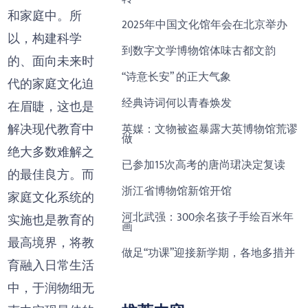
和家庭中。所
2025年中国文化馆年会在北京举办
以，构建科学
到数字文学博物馆体味古都文韵
的、面向未来时
“诗意长安” 的正大气象
代的家庭文化迫
经典诗词何以青春焕发
在眉睫，这也是
解决现代教育中
英媒：文物被盗暴露大英博物馆荒谬
做
绝大多数难解之
已参加15次高考的唐尚珺决定复读
的最佳良方。而
浙江省博物馆新馆开馆
家庭文化系统的
河北武强：300余名孩子手绘百米年
实施也是教育的
画
最高境界，将教
做足“功课”迎接新学期，各地多措并
育融入日常生活
中，于润物细无